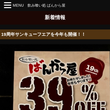
MENU 飲み喰い処 ばんから屋
Skip
新着情報
to
the
content
19周年サンキューフエアを今年も開催！！