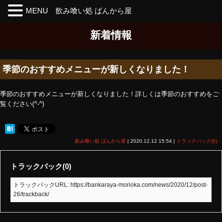
MENU 飲み喰い処 ばんから屋
Skip
新着情報
to
the
content
季節のおすすめメニューが新しくなりました！
季節のおすすめメニューが新しくなりました！詳しくは季節のおすすめをご
覧ください(^-^)
飲み喰い処 ばんから屋
|
2020.12.12 15:54
|
トラックバック(0)
トラックバック(0)
トラックバックURL: https://bankaraya-morioka.com/news/2020/12/post-
26/trackback/