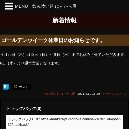
MENU 飲み喰い処 ばんから屋
Skip
新着情報
to
the
content
ゴールデンウイーク休業日のお知らせです。
４月29日（木）5月2日（日）～５日（水）までお休みさせていただきます。
6日（木）より通常営業となります。
飲み喰い処 ばんから屋
|
2021.4.19 16:20
|
トラックバック(0)
トラックバック(0)
トラックバックURL: https://bankaraya-morioka.com/news/2021/04/post-
32/trackback/