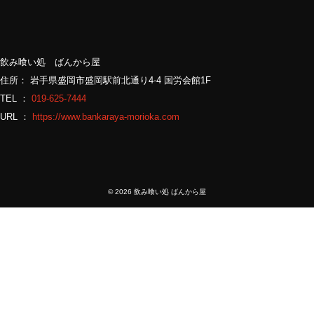
飲み喰い処 ばんから屋
住所： 岩手県盛岡市盛岡駅前北通り4-4 国労会館1F
TEL ：
019-625-7444
URL ：
https://www.bankaraya-morioka.com
©
2026 飲み喰い処 ばんから屋