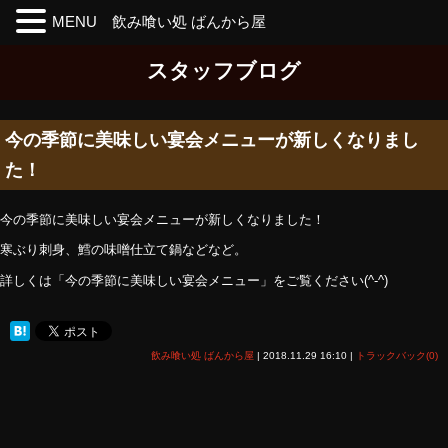
MENU 飲み喰い処 ばんから屋
Skip
スタッフブログ
to
the
content
今の季節に美味しい宴会メニューが新しくなりまし
た！
今の季節に美味しい宴会メニューが新しくなりました！
寒ぶり刺身、鱈の味噌仕立て鍋などなど。
詳しくは「今の季節に美味しい宴会メニュー」をご覧ください(^-^)
飲み喰い処 ばんから屋
|
2018.11.29 16:10
|
トラックバック(0)