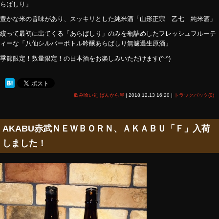
らばしり」
豊かな米の旨味があり、スッキリとした純米酒「山形正宗 乙七 純米酒」
絞って最初に出てくる「あらばしり」のみを瓶詰めしたフレッシュフルーテ
ィーな「八仙シルバーボトル吟醸あらばしり無濾過生原酒」
季節限定！数量限定！の日本酒をお楽しみいただけます(^-^)
飲み喰い処 ばんから屋
|
2018.12.13 16:20
|
トラックバック(0)
AKABU赤武ＮＥＷＢＯＲＮ、ＡＫＡＢＵ「Ｆ」入荷
しました！