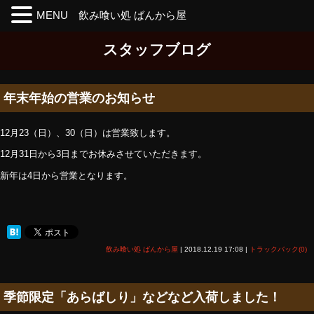
MENU 飲み喰い処 ばんから屋
Skip
スタッフブログ
to
the
content
年末年始の営業のお知らせ
12月23（日）、30（日）は営業致します。
12月31日から3日までお休みさせていただきます。
新年は4日から営業となります。
飲み喰い処 ばんから屋
|
2018.12.19 17:08
|
トラックバック(0)
季節限定「あらばしり」などなど入荷しました！