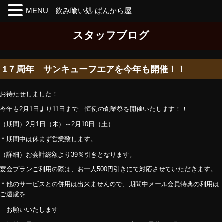
MENU 飲み喰い処 ばんから屋
Skip
スタッフブログ
to
the
content
1７周年 サンキューフエアを今年も開催！！
お待たせしました！
今年も2月1日より11日まで、恒例の創業祭を開催いたします！！
（期間）2月1日（木）～2月10日（土）
＊期間中は休まず営業致します。
（詳細）お会計総額より39％引きとなります。
宴会プランご利用の際は、お一人500円引きにて対応させていただきます。
＊他のサービスとの併用は出来ませんので、期間中メール会員特典の利用は
ご遠慮を
お願いいたします